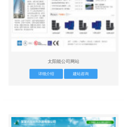
太阳能公司网站
详细介绍
建站咨询