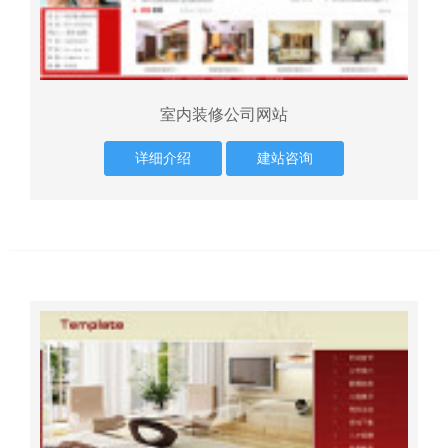
室内装修公司网站
详细介绍
建站咨询