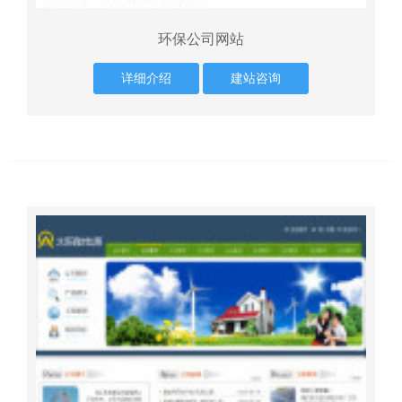
环保公司网站
详细介绍
建站咨询