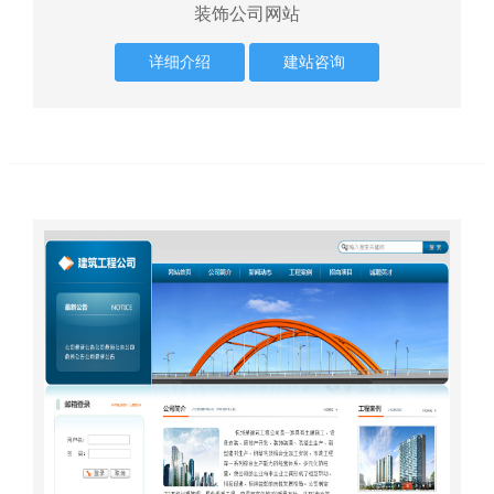
装饰公司网站
详细介绍
建站咨询