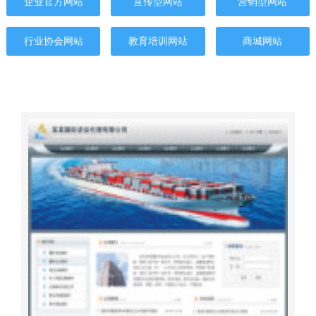
网
站
建
设
制
服
务
企业官方网站
宣传型网站
营销型网站
站
网
行业协会网站
教育培训网站
商城网站