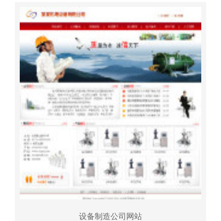
设备制造公司网站