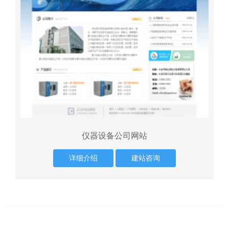
仪器设备公司网站
详细介绍
建站咨询