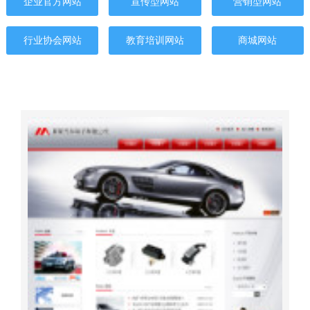
企业官方网站
宣传型网站
营销型网站
行业协会网站
教育培训网站
商城网站
网站
网
站
建
设
服
务
网
站
制
作
报
价
明
细