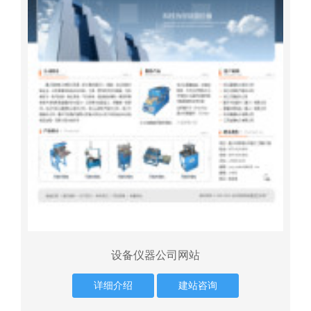
设备仪器公司网站
详细介绍
建站咨询