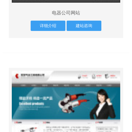
电器公司网站
详细介绍
建站咨询