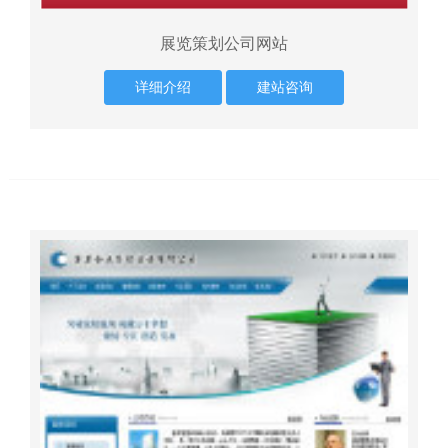
展览策划公司网站
详细介绍
建站咨询