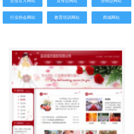
网站制作
企业官方网站
宣传型网站
营销型网站
行业协会网站
教育培训网站
商城网站
网站
网
站
制
作
报
价
明
细