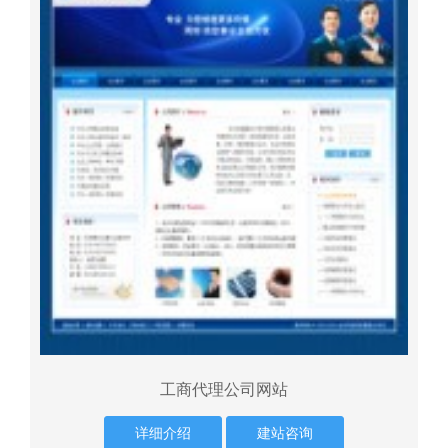
工商代理公司网站
详细介绍
建站咨询