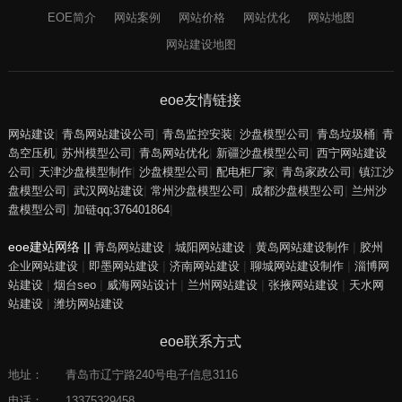
EOE简介
网站案例
网站价格
网站优化
网站地图
网站建设地图
eoe友情链接
|
|
|
|
|
网站建设
青岛网站建设公司
青岛监控安装
沙盘模型公司
青岛垃圾桶
青
|
|
|
|
岛空压机
苏州模型公司
青岛网站优化
新疆沙盘模型公司
西宁网站建设
|
|
|
|
|
公司
天津沙盘模型制作
沙盘模型公司
配电柜厂家
青岛家政公司
镇江沙
|
|
|
|
盘模型公司
武汉网站建设
常州沙盘模型公司
成都沙盘模型公司
兰州沙
|
|
盘模型公司
加链qq;376401864
eoe建站网络 ||
|
|
|
青岛网站建设
城阳网站建设
黄岛网站建设制作
胶州
|
|
|
|
企业网站建设
即墨网站建设
济南网站建设
聊城网站建设制作
淄博网
|
|
|
|
|
站建设
烟台seo
威海网站设计
兰州网站建设
张掖网站建设
天水网
|
站建设
潍坊网站建设
eoe联系方式
地址：
青岛市辽宁路240号电子信息3116
电话：
13375329458