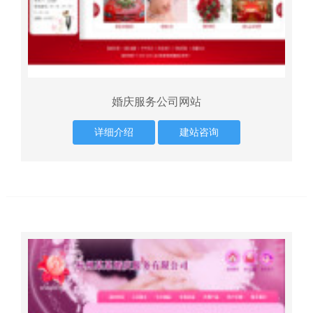
婚庆服务公司网站
详细介绍
建站咨询