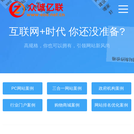
站
设
o
岛
做
设
家
青
网
站
好
互联网+时代 你还没准备?
高规格，你也可以拥有，引领网站新风尚
网站制作价
PC网站案例
三合一网站案例
政府机构案例
网
站
建
设
服
务
公
行业门户案例
购物商城案例
网站排名优化案例
网
司