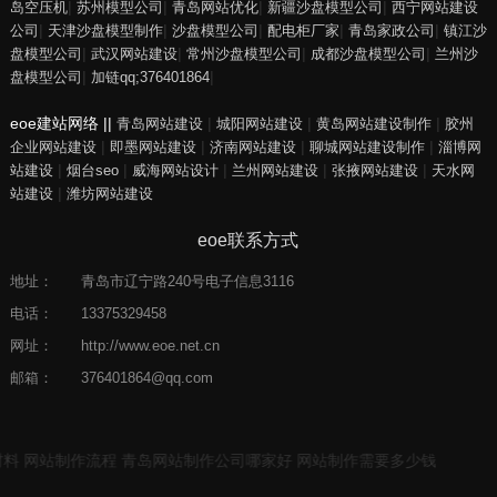
|
|
|
|
岛空压机
苏州模型公司
青岛网站优化
新疆沙盘模型公司
西宁网站建设
|
|
|
|
|
公司
天津沙盘模型制作
沙盘模型公司
配电柜厂家
青岛家政公司
镇江沙
|
|
|
|
盘模型公司
武汉网站建设
常州沙盘模型公司
成都沙盘模型公司
兰州沙
|
|
盘模型公司
加链qq;376401864
eoe建站网络 ||
|
|
|
青岛网站建设
城阳网站建设
黄岛网站建设制作
胶州
|
|
|
|
企业网站建设
即墨网站建设
济南网站建设
聊城网站建设制作
淄博网
|
|
|
|
|
站建设
烟台seo
威海网站设计
兰州网站建设
张掖网站建设
天水网
|
站建设
潍坊网站建设
eoe联系方式
地址：
青岛市辽宁路240号电子信息3116
电话：
13375329458
网址：
http://www.eoe.net.cn
邮箱：
376401864@qq.com
料
网站制作流程
青岛网站制作公司哪家好
网站制作需要多少钱